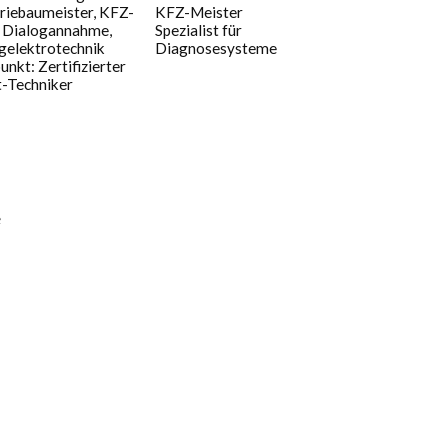
riebaumeister, KFZ-
KFZ-Meister
, Dialogannahme,
Spezialist für
gelektrotechnik
Diagnosesysteme
nkt: Zertifizierter
-Techniker
e